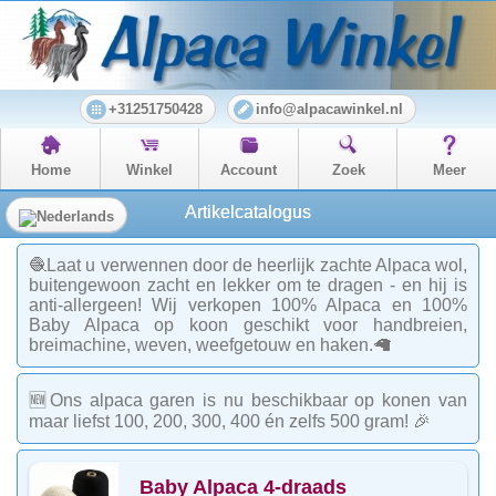
+31251750428
info@alpacawinkel.nl
Home
Winkel
Account
Zoek
Meer
Artikelcatalogus
🧶Laat u verwennen door de heerlijk zachte Alpaca wol,
buitengewoon zacht en lekker om te dragen - en hij is
anti-allergeen! Wij verkopen 100% Alpaca en 100%
Baby Alpaca op koon geschikt voor handbreien,
breimachine, weven, weefgetouw en haken.🦙
🆕Ons alpaca garen is nu beschikbaar op konen van
maar liefst 100, 200, 300, 400 én zelfs 500 gram! 🎉
Baby Alpaca 4-draads